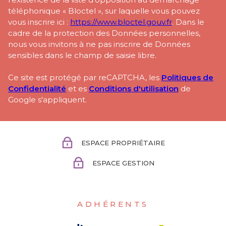
téléphonique « Bloctel », sur laquelle vous pouvez
vous inscrire ici :
https://www.bloctel.gouv.fr
. Dans le
cadre de la protection des Données personnelles,
nous vous invitons à ne pas inscrire de Données
sensibles dans le champ de saisie libre.
Ce site est protégé par reCAPTCHA, les
Politiques de
Confidentialité
et es
Conditions d'utilisation
de
Google s'appliquent.
ESPACE PROPRIÉTAIRE
ESPACE GESTION
ADHÉRENTS