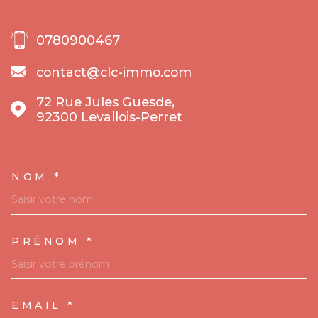
0780900467
contact@clc-immo.com
72 Rue Jules Guesde,
92300
Levallois-Perret
NOM *
TRAD_MELTEM_VOSCOORDO
PRÉNOM *
EMAIL *